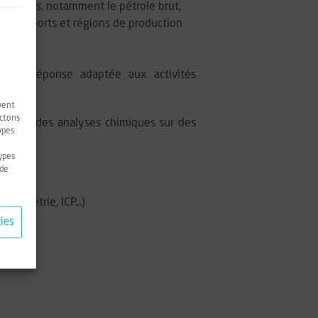
s clients, notamment le pétrole brut,
cipaux ports et régions de production
s
ir une réponse adaptée aux activités
vent
ectons
charge des analyses chimiques sur des
types
e
types
 de
ctrométrie, ICP...)
ies