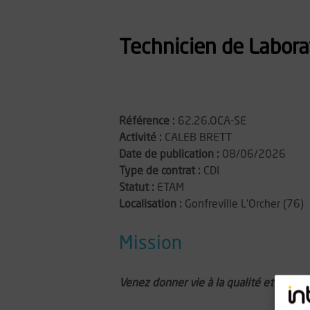
Technicien de Labora
Référence :
62.26.OCA-SE
Activité :
CALEB BRETT
Date de publication :
08/06/2026
Type de contrat :
CDI
Statut :
ETAM
Localisation :
Gonfreville L'Orcher (76)
Mission
Venez donner vie à la qualité et la sécu