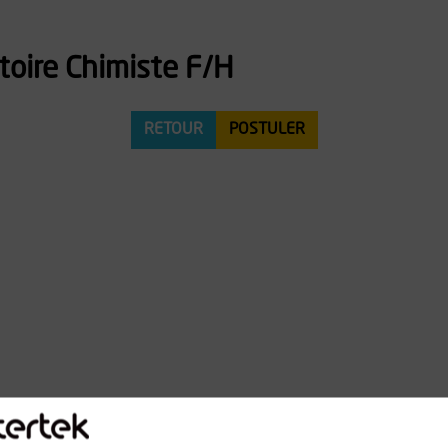
toire Chimiste F/H
RETOUR
POSTULER
rité, durablement.