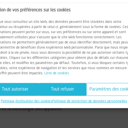
t
inspecte et teste les cargaisons de marchandises en vrac de se
is et de nombreux autres produits. Nous intervenons dans les prin
ion de vos préférences sur les cookies
ue vous consultez un site Web, des données peuvent être stockées dans votre
ateur ou récupérées à partir de celui-ci, généralement sous la forme de cookies. Ce
le L'Orcher, fonctionnant 24h/24 365j/an permet de fourn
mations peuvent porter sur vous, sur vos préférences ou sur votre appareil et sont
emble des acteurs de la chaîne de distribution.
ipalement utilisées pour s'assurer que le site Web fonctionne correctement. Les
mations ne permettent généralement pas de vous identifier directement, mais peu
permettre de bénéficier d'une expérience Web personnalisée. Parce que nous resp
re et en intégrant une équipe à taille humaine vous serez en 
 droit à la vie privée, nous vous donnons la possibilité de ne pas autoriser certains 
arburants/lubrifiants.
okies. Cliquez sur les différentes catégories pour obtenir plus de détails sur chacun
re elles, et modifier les paramètres par défaut. Toutefois, si vous bloquez certains 
okies, votre expérience de navigation et les services que nous sommes en mesure
tés :
offrir peuvent être impactés.
Liste de cookies
étroliers et chimiques (distillation, densité, chromatographie, spe
aux analyses
Tout autoriser
Tout refuser
Paramètres des cook
ssurant les étalonnages, vérifications ou contrôles prévus
Politique d'utilisation des cookies
Politique de protection de données personnelles
 et la métrologie des appareils