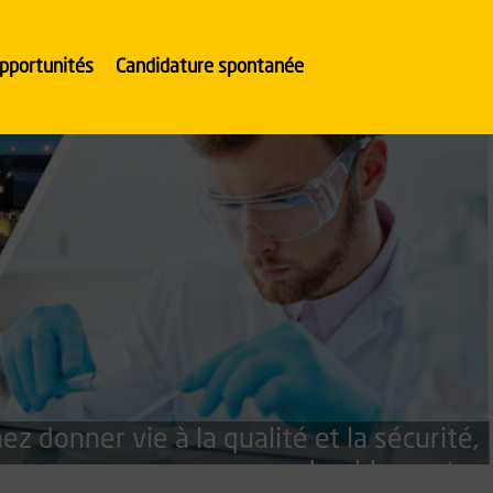
pportunités
Candidature spontanée
ez donner vie à la qualité et la sécurité,
durablement »