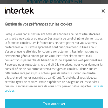
Adjoint de laboratoire F/H
CDI
Gestion de vos préférences sur les cookies
Martigues (13)
Lorsque vous consultez un site Web, des données peuvent être stockées
dans votre navigateur ou récupérées à partir de celui-ci, généralement sous
la forme de cookies. Ces informations peuvent porter sur vous, sur vos
préférences ou sur votre appareil et sont principalement utilisées pour
Technicien de Laboratoire Chimiste F/H
s'assurer que le site Web fonctionne correctement. Les informations ne
permettent généralement pas de vous identifier directement, mais
peuvent vous permettre de bénéficier d'une expérience Web personnalisée.
Parce que nous respectons votre droit à la vie privée, nous vous donnons la
CDI
possibilité de ne pas autoriser certains types de cookies. Cliquez sur les
différentes catégories pour obtenir plus de détails sur chacune d'entre
elles, et modifier les paramètres par défaut. Toutefois, si vous bloquez
certains types de cookies, votre expérience de navigation et les services
Gonfreville L'Orcher (76)
que nous sommes en mesure de vous offrir peuvent être impactés.
Liste de
cookies
Tout autoriser