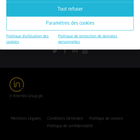
Travailler chez Intertek
Tout refuser
Rechercher une offre
Paramètres des cookies
Toutes nos opportunités
Candidature spontanée
Politique d'utilisation des
Politique de protection de données
cookies
personnelles
© Intertek Group plc
Mentions Légales
Conditions Générales
Politique de cookies
Politique de confidentialité