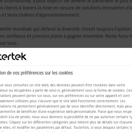
pe International, a pour objectif de devenir le partenaire le plu
s clients à travers la mise en oeuvre de solutions innovantes d'a
ns et leurs chaînes d'approvisionnement.
amille mondiale qui défend la diversité, choisit toujours l'option l
s confiance et prenons plaisir à gagner ensemble. Notre futur n
our tous.
rité, durablement.
usiness Line
Chemicals & Pharmaceuticals
apporte, conseil et ex
ion de vos préférences sur les cookies
ère contrôlée, réseaux de gaz, enceintes climatiques thermosta
ue vous consultez un site Web, des données peuvent être stockées dans votre
ologie et confinement. Présents entre autres auprès des industr
ateur ou récupérées à partir de celui-ci, généralement sous la forme de cookies. Ce
ues nous assurons la réalisation des essais sur les sites de nos 
mations peuvent porter sur vous, sur vos préférences ou sur votre appareil et sont
ion (GMP / BPF).
ipalement utilisées pour s'assurer que le site Web fonctionne correctement. Les
mations ne permettent généralement pas de vous identifier directement, mais peu
rtek, vous interviendrez selon les besoins en régie sur un site
permettre de bénéficier d'une expérience Web personnalisée. Parce que nous resp
s mondiaux du domaine pharmaceutique.
 droit à la vie privée, nous vous donnons la possibilité de ne pas autoriser certains 
okies. Cliquez sur les différentes catégories pour obtenir plus de détails sur chacun
re elles, et modifier les paramètres par défaut. Toutefois, si vous bloquez certains 
vrir à la fois l'assistance technique sur site et le métier de tec