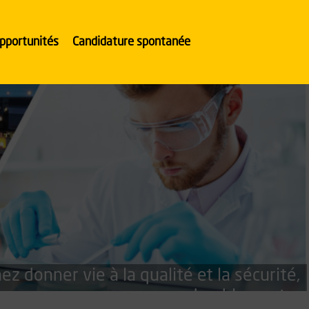
pportunités
Candidature spontanée
ez donner vie à la qualité et la sécurité,
durablement »