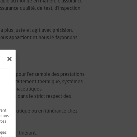
s fiable au monde en matière d'assurance
ssurance qualité, de test, d'inspection
a plus juste et agit avec précision,
ous appartient et nous le façonnons.
pertise, pour l'ensemble des prestations
tiques, traitement thermique, systèmes
ies pharmaceutiques,
s
clients dans le strict respect des
vent
 pharmaceutique ou en itinérance chez
ectons
types
e
types
hnicien itinérant.