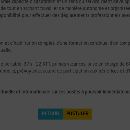
 vraie capacité d'adaptation et un sens du service client dévelop
aide tout en sachant travailler de manière autonome et organisée
isponibilité pour effectuer des déplacements professionnels ave
on et d'habilitation complet, d'une formation continue, d'un com
uelle.
ne portable, 37h - 12 RTT, primes vacances, prise en charge de 6
onnels), prévoyance, accord de participation aux bénéfices et d
urelle et internationale sur ces postes à pourvoir immédiatement
RETOUR
POSTULER