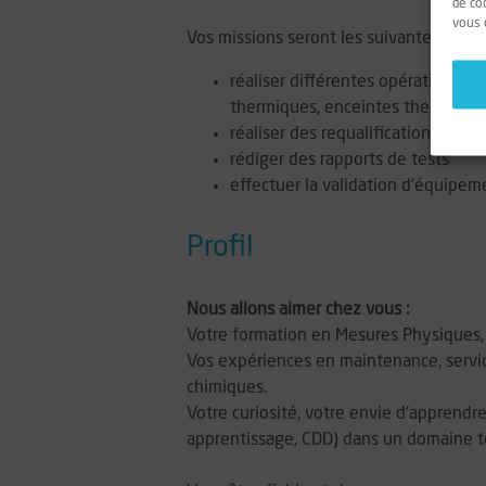
de co
vous 
Vos missions seront les suivantes :
réaliser différentes opérations d
thermiques, enceintes thermostat
réaliser des requalifications péri
rédiger des rapports de tests
effectuer la validation d'équipem
Profil
Nous allons aimer chez vous :
Votre formation en Mesures Physiques, G
Vos expériences en maintenance, servic
chimiques.
Votre curiosité, votre envie d'apprendr
apprentissage, CDD) dans un domaine 