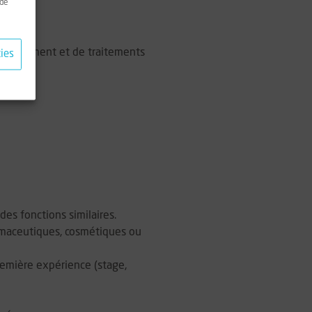
 de
 confinement et de traitements
ies
es fonctions similaires.
armaceutiques, cosmétiques ou
remière expérience (stage,