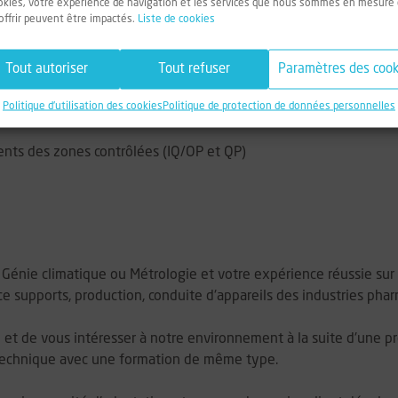
okies, votre expérience de navigation et les services que nous sommes en mesure
offrir peuvent être impactés.
Liste de cookies
e mesures et tests : salles blanches (ZAC, HFL), équipements de
Tout autoriser
Tout refuser
Paramètres des cook
iques et climatiques
Politique d'utilisation des cookies
Politique de protection de données personnelles
odiques
ents des zones contrôlées (IQ/OP et QP)
énie climatique ou Métrologie et votre expérience réussie sur d
e supports, production, conduite d'appareils des industries ph
e et de vous intéresser à notre environnement à la suite d'une p
technique avec une formation de même type.