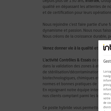
Depuis plus de 130 ans,
Intertek
, Grou
qualité en dépassant les attentes de no
et de certification pour leurs opératio
Nous rejoindre c'est faire partie d'une f
dynamisme et passion. Nous nous faison
Nous créons de la croissance durable, p
Venez donner vie à la qualité et la sécu
L'activité C
ontrôles & Essais
de notre B
Gest
dans la validation des zones à atmosph
Lorsq
de stérilisation/décontamination, métr
navig
biotechnologiques, chimiques et cosmétiq
infor
normes et bonnes pratiques de fabricat
princ
infor
En rejoignant notre équipe interne Inte
vous 
nos clients comptant parmi les leader
votre
de co
d'ent
Ce poste hybride vous permettra de décou