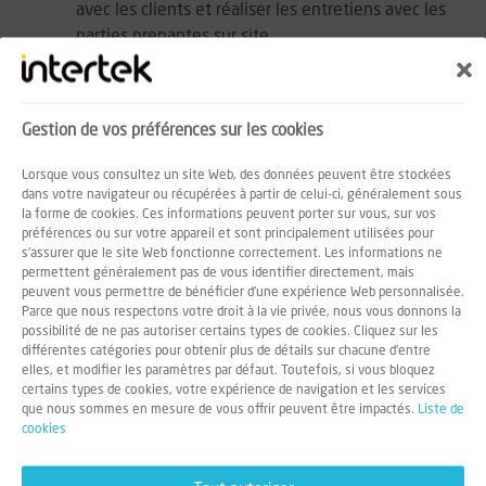
avec les clients et réaliser les entretiens avec les
parties prenantes sur site.
Collecter, analyser et formaliser les preuves
d'audit, puis rédiger les constats et rapports
d'audit (conformité / non-conformité).
Gestion de vos préférences sur les cookies
Réaliser la revue technique des audits réalisés
par d'autres auditeurs (rapports, non-conformités
Lorsque vous consultez un site Web, des données peuvent être stockées
et plans d'actions correctifs) avant transmission
dans votre navigateur ou récupérées à partir de celui-ci, généralement sous
la forme de cookies. Ces informations peuvent porter sur vous, sur vos
aux clients.
préférences ou sur votre appareil et sont principalement utilisées pour
Participer à des audits witness et integrity
s'assurer que le site Web fonctionne correctement. Les informations ne
lorsque nécessaire.
permettent généralement pas de vous identifier directement, mais
peuvent vous permettre de bénéficier d'une expérience Web personnalisée.
Contribuer à la qualification des nouveaux
Parce que nous respectons votre droit à la vie privée, nous vous donnons la
auditeurs (analyse des dossiers et participation
possibilité de ne pas autoriser certains types de cookies. Cliquez sur les
aux entretiens).
différentes catégories pour obtenir plus de détails sur chacune d'entre
elles, et modifier les paramètres par défaut. Toutefois, si vous bloquez
Apporter un support technique aux équipes
certains types de cookies, votre expérience de navigation et les services
internes et participer au développement de
que nous sommes en mesure de vous offrir peuvent être impactés.
Liste de
nouveaux services, outils et procédures.
cookies
Intervenir ponctuellement dans des actions de
formation et dans des audits internes.